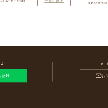
一覧に戻る
ランドムービーを公開
「Cleopatra 
わせ
メー
ち登録
お